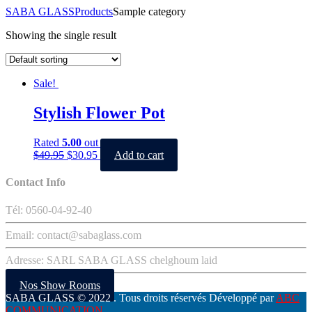
SABA GLASS
Products
Sample category
Showing the single result
Sale!
Stylish Flower Pot
Rated
5.00
out of 5
$
49.95
$
30.95
Add to cart
Contact Info
Tél: 0560-04-92-40
Email: contact@sabaglass.com
Adresse: SARL SABA GLASS chelghoum laid
Nos Show Rooms
SABA GLASS
© 2022 . Tous droits réservés Développé par
ABC
COMMUNICATION