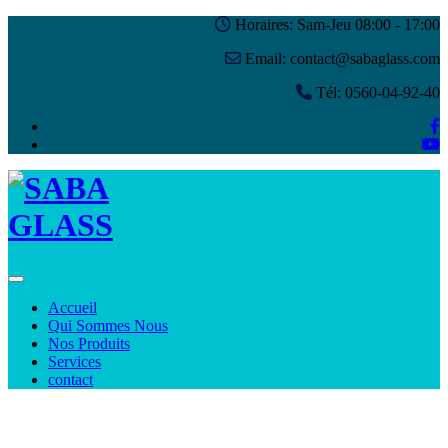
Horaires: Sam-Jeu 08:00 - 17:00
Email: contact@sabaglass.com
Tél: 0560-04-92-40
Toggle navigation
Accueil
Qui Sommes Nous
Nos Produits
Services
contact
Shop