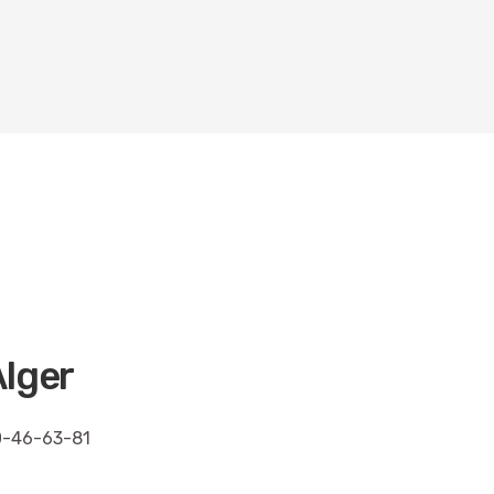
lger
0-46-63-81