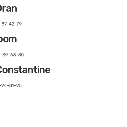
Oran
-87-42-79
room
0-39-68-80
onstantine
-94-81-95