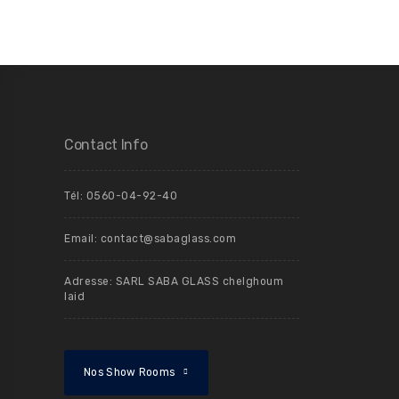
Contact Info
Tél: 0560-04-92-40
Email: contact@sabaglass.com
Adresse: SARL SABA GLASS chelghoum
laid
Nos Show Rooms