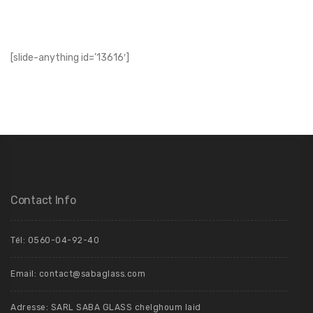
[slide-anything id=’13616′]
Contact Info
Tél: 0560-04-92-40
Email: contact@sabaglass.com
Adresse: SARL SABA GLASS chelghoum laid